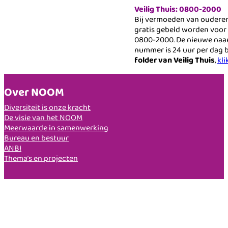
Veilig Thuis: 0800-2000
Bij vermoeden van oudere
gratis gebeld worden voor 
0800-2000. De nieuwe naam 
nummer is 24 uur per dag 
folder van Veilig Thuis
,
kli
Over NOOM
Diversiteit is onze kracht
De visie van het NOOM
Meerwaarde in samenwerking
Bureau en bestuur
ANBI
Thema’s en projecten