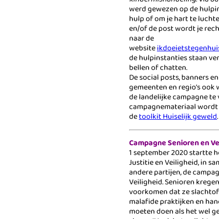
werd gewezen op de hulpin
hulp of om je hart te lucht
en/of de post wordt je rec
naar de
website
ikdoeietstegenhuis
de hulpinstanties staan ve
bellen of chatten.
De social posts, banners e
gemeenten en regio’s ook 
de landelijke campagne te 
campagnemateriaal wordt 
de
toolkit Huiselijk geweld
.
Campagne Senioren en Vei
1 september 2020 startte h
Justitie en Veiligheid, in 
andere partijen, de campa
Veiligheid. Senioren krege
voorkomen dat ze slachto
malafide praktijken en han
moeten doen als het wel g