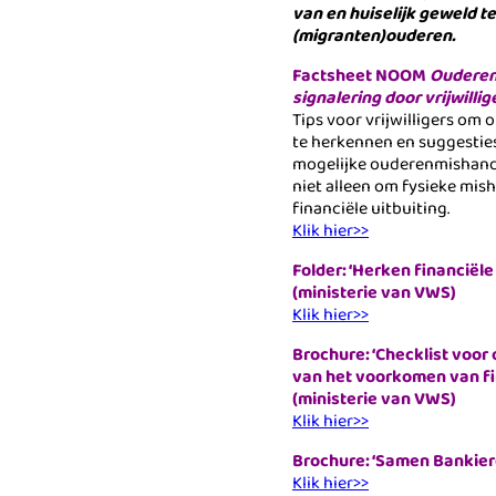
van en huiselijk geweld t
(migranten)ouderen.
Factsheet NOOM
Ouderen
signalering door vrijwillig
Tips voor vrijwilligers om
te herkennen en suggesties
mogelijke ouderenmishande
niet alleen om fysieke mis
financiële uitbuiting.
Klik hier>>
Folder: ‘Herken financiële 
(ministerie van VWS)
Klik hier>>
Brochure: ‘Checklist voo
van het voorkomen van fin
(ministerie van VWS)
Klik hier>>
Brochure: ‘Samen Bankier
Klik hier>>