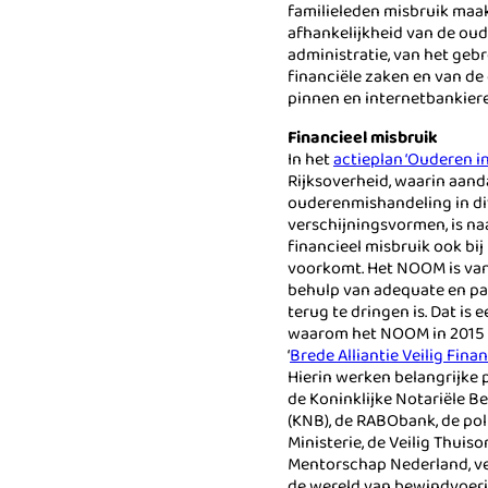
familieleden misbruik maa
afhankelijkheid van de oude
administratie, van het geb
financiële zaken en van d
pinnen en internetbankiere
Financieel misbruik
In het
actieplan ‘Ouderen in
Rijksoverheid, waarin aand
ouderenmishandeling in di
verschijningsvormen, is n
financieel misbruik ook b
voorkomt. Het NOOM is van
behulp van adequate en pa
terug te dringen is. Dat is
waarom het NOOM in 2015 i
‘
Brede Alliantie Veilig Fin
Hierin werken belangrijke 
de Koninklijke Notariële B
(KNB), de RABObank, de pol
Ministerie, de Veilig Thuiso
Mentorschap Nederland, v
de wereld van bewindvoeri