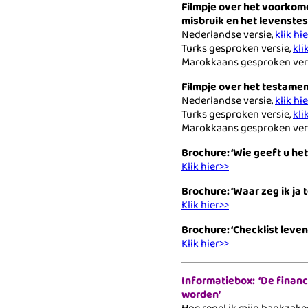
Filmpje over het voorkom
misbruik en het levenste
Nederlandse versie,
klik hi
Turks gesproken versie,
kli
Marokkaans gesproken ver
Filmpje over het testame
Nederlandse versie,
klik hi
Turks gesproken versie,
kli
Marokkaans gesproken ver
Brochure: ‘Wie geeft u he
Klik hier>>
Brochure: ‘Waar zeg ik ja 
Klik hier>>
Brochure: ‘Checklist leve
Klik hier>>
Informatiebox: ‘De financ
worden’