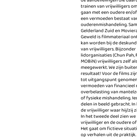
de aanbevelingen die daar
trainen van vrijwilligers o
gaan met een oudere en/o
een vermoeden bestaat va
ouderenmishandeling. Sa
Gelderland Zuid en Moviera
Geweld is filmmateriaal on
kan worden bij de deskun
van vrijwilligers. Bijzonder
lidorganisaties (Chun Pah, 
MOBiN) vrijwilligers zelf a
meegewerkt. We zijn buite
resultaat! Voor de films zijn
tot uitgangspunt genomen.
vermoeden van financieel 
overbelasting van mantelz
of fysieke mishandeling. Ie
delen in beeld gebracht. In 
de vrijwilliger waar hij/zij
In het tweede deel zien we
vrijwilliger en de oudere o
Het gaat om fictieve situat
op verhalen uit de praktijk.