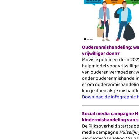
Ouderenmishandeling; wat
vrijwilliger doen?
Movisie publiceerde in 202
hulpmiddel voor vrijwillig
van ouderen vermoeden: w
onder ouderenmishandeling
er om ouderenmishandeling
kun je doen als je mishand
Download de infographic h
Social media campagne Hu
kindermishandeling van s
De Rijksoverheid startte op 
media campagne
Huiselijk
kindermishandeling
. Via b