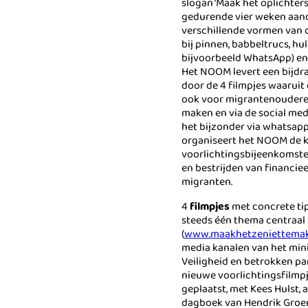
slogan ‘Maak het oplichters
gedurende vier weken aan
verschillende vormen van c
bij pinnen, babbeltrucs, hu
bijvoorbeeld WhatsApp) en
Het NOOM levert een bijd
door de 4 filmpjes waarui
ook voor migrantenouderen
maken en via de social medi
het bijzonder via whatsapp
organiseert het NOOM de
voorlichtingsbijeenkomst
en bestrijden van financiee
migranten.
4
filmpjes
met concrete tip
steeds één thema centraal 
(
www.maakhetzeniettemakk
media kanalen van het minis
Veiligheid en betrokken par
nieuwe voorlichtingsfilmp
geplaatst, met Kees Hulst, 
dagboek van Hendrik Groen’