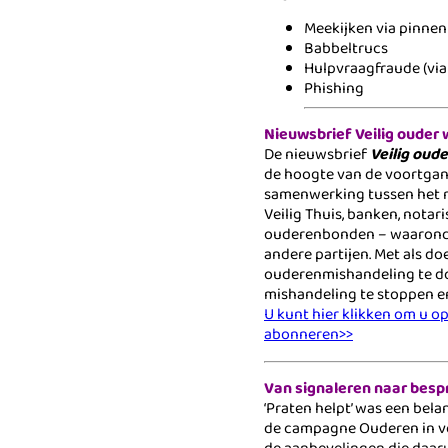
Meekijken via pinnen
Babbeltrucs
Hulpvraagfraude (vi
Phishing
Nieuwsbrief Veilig ouder
De nieuwsbrief
Veilig oud
de hoogte van de voortgan
samenwerking tussen het m
Veilig Thuis, banken, notar
ouderenbonden – waarond
andere partijen. Met als do
ouderenmishandeling te d
mishandeling te stoppen e
U kunt hier klikken om u o
abonneren>>
Van signaleren naar bes
‘Praten helpt’ was een bel
de campagne Ouderen in ve