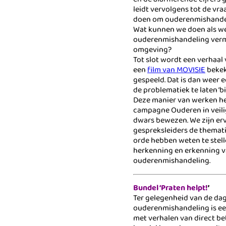
leidt vervolgens tot de vr
doen om ouderenmishande
Wat kunnen we doen als w
ouderenmishandeling ver
omgeving?
Tot slot wordt een verhaal
een
film van MOVISIE
bekeke
gespeeld. Dat is dan weer
de problematiek te laten ‘
Deze manier van werken hee
campagne Ouderen in veil
dwars bewezen. We zijn er
gespreksleiders de themat
orde hebben weten te stelle
herkenning en erkenning v
ouderenmishandeling.
Bundel ‘Praten helpt!
’
Ter gelegenheid van de da
ouderenmishandeling is e
met verhalen van direct b